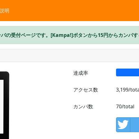
説明
パの受付ページです。[Kampa!]ボタンから15円からカンパ
達成率
アクセス数
カンパ数