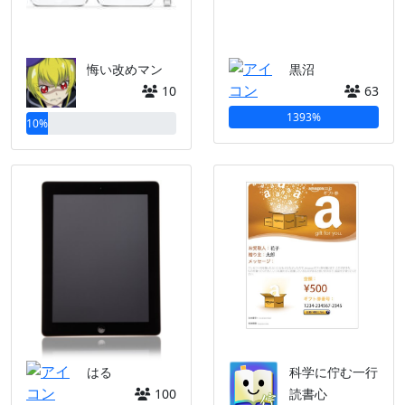
悔い改めマン
黒沼
10
63
1393%
10%
はる
科学に佇む一行
100
読書心