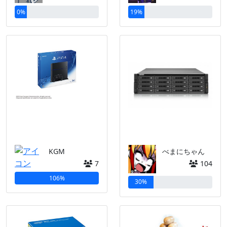
0%
19%
KGM
べまにちゃん
7
104
106%
30%