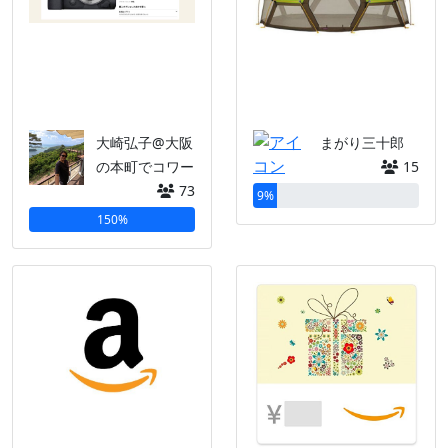
大崎弘子@大阪
まがり三十郎
の本町でコワー
15
73
9%
150%