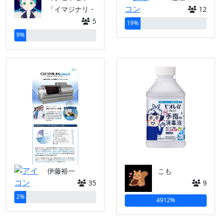
「イマジナリ・
12
5
19%
9%
伊藤裕一
こも
35
9
2%
4912%