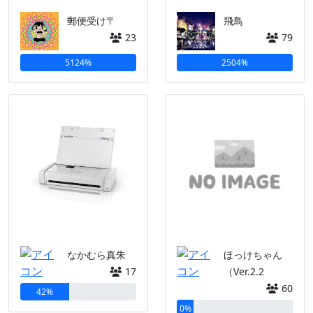
郵便受け〒
飛鳥
23
79
5124%
2504%
なかむら真朱
ほっけちゃん
17
（Ver.2.2
60
42%
0%