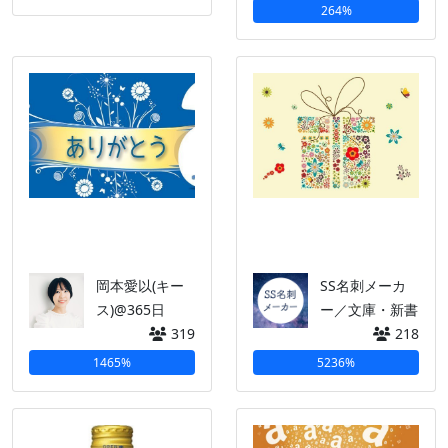
264%
岡本愛以(キー
SS名刺メーカ
ス)@365日
ー／文庫・新書
319
218
1465%
5236%