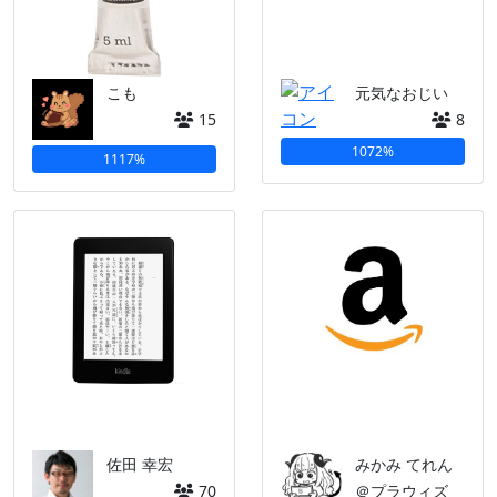
こも
元気なおじい
15
8
1072%
1117%
佐田 幸宏
みかみ てれん
70
＠プラウィズ