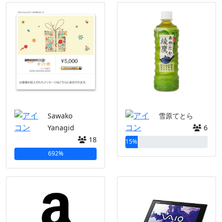
Sawako
雪原てとら
Yanagid
6
18
15%
692%