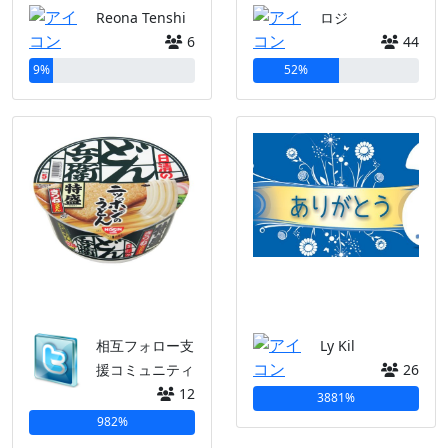
Reona Tenshi
ロジ
6
44
9%
52%
相互フォロー支
Ly Kil
援コミュニティ
26
12
3881%
982%