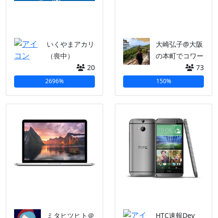
いくやまアカリ
大崎弘子@大阪
（喪中）
の本町でコワー
20
73
2696%
150%
ミタヒツヒト＠
HTC速報Dev