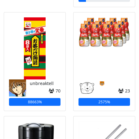
unbreaktell
🐯
70
23
88663%
2575%