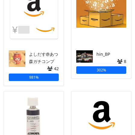
よしだす@あつ
hin_BP
森ガチコンプ
8
42
302%
981%