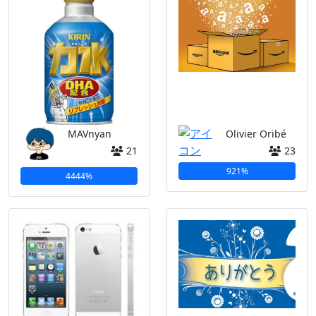
MAVnyan
Olivier Oribé
21
23
921%
4444%