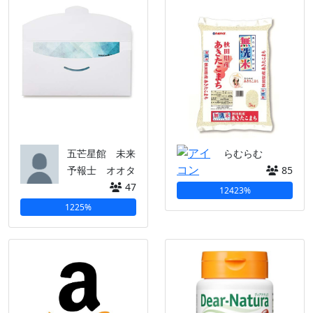
五芒星館 未来
らむらむ
予報士 オオタ
85
47
12423%
1225%