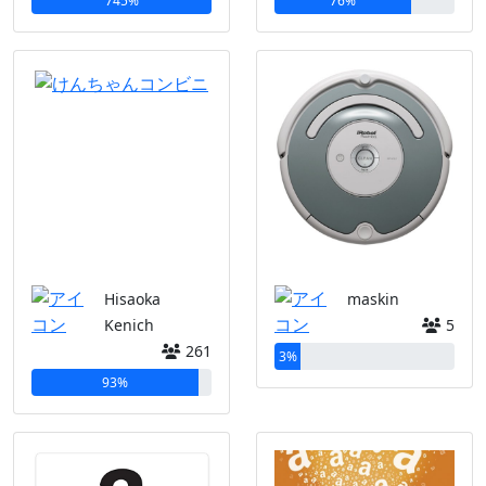
745%
76%
Hisaoka
maskin
Kenich
5
261
3%
93%