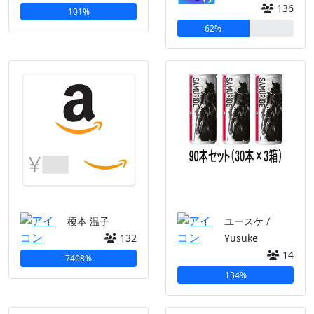
136
101%
62%
榎本 温子
ユースケ /
132
Yusuke
14
7408%
134%