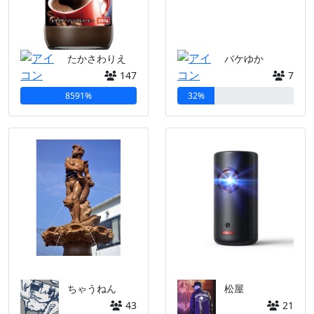
たかさわりえ
バケゆか
147
7
8591%
32%
ちゃうねん
松屋
43
21