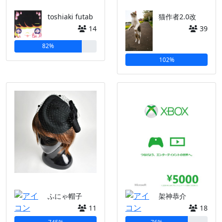
toshiaki futab
猫作者2.0改
14
39
82%
102%
ふにゃ帽子
架神恭介
11
18