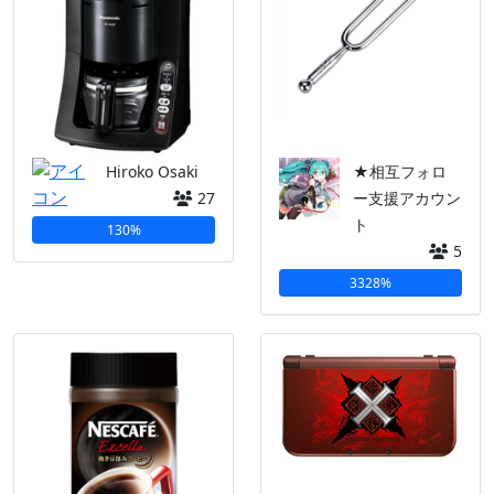
Hiroko Osaki
★相互フォロ
27
ー支援アカウン
ト
130%
5
3328%