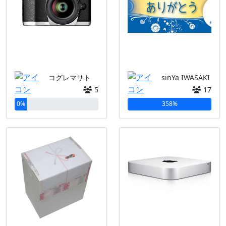
コグレマサト
sinYa IWASAKI
5
17
0%
358%