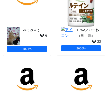
みこみゃう
E-WA／いーわ
9
（臼井 飜）
33
2656%
1021%