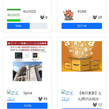
KU1025
KUNI
6
29
56%
2071%
Spica
【毎日更新】な
45
んJ民のお絵か
12
101%