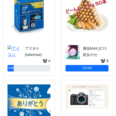
アズタケ
裏垢MAX JC13
(takemae)
処女のセ
6
8
10%
2353%