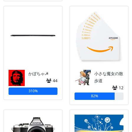
かぼちゃ☭
小さな魔女の散
44
歩道
12
310%
82%